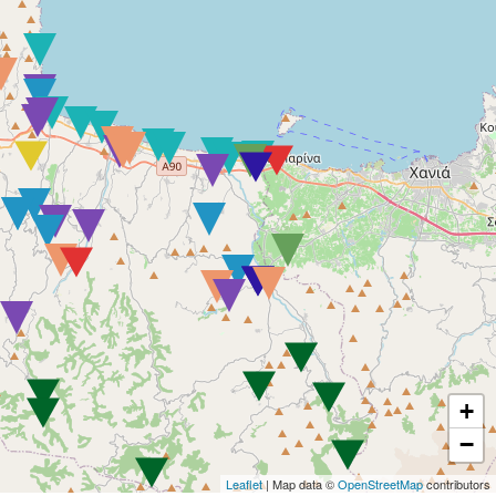
+
−
Leaflet
| Map data ©
OpenStreetMap
contributors