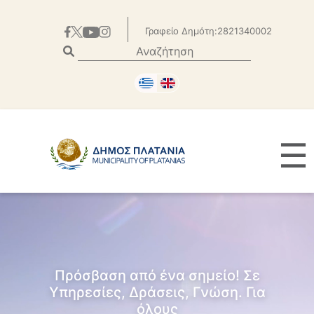
Γραφείο Δημότη:2821340002
☰
Πρόσβαση από ένα σημείο! Σε
Υπηρεσίες, Δράσεις, Γνώση. Για
όλους