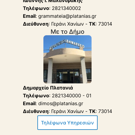
Ιωάννης Ι. Μαλανδράκης
Τηλέφωνο
: 2821340002
Email
: grammateia@platanias.gr
Διεύθυνση
: Γεράνι Χανίων -
ΤΚ
: 73014
Με το Δήμο
Δημαρχείο Πλατανιά
Τηλέφωνο
: 2821340000 - 01
Email
: dimos@platanias.gr
Διέυθυνση
: Γεράνι Χανίων -
ΤΚ
: 73014
Τηλέφωνα Υπηρεσιών