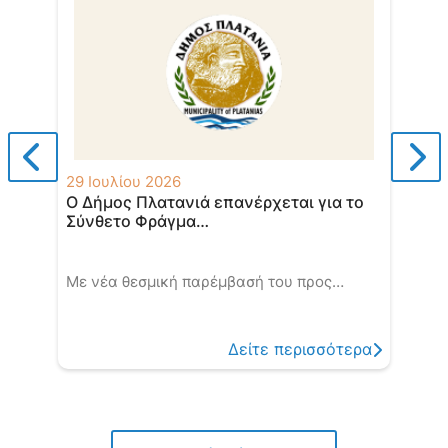
29 Ιουλίου 2026
29 
Ο Δήμος Πλατανιά επανέρχεται για το
Επι
Σύνθετο Φράγμα…
τον
Με νέα θεσμική παρέμβασή του προς…
​​Με
Πλα
Δείτε περισσότερα