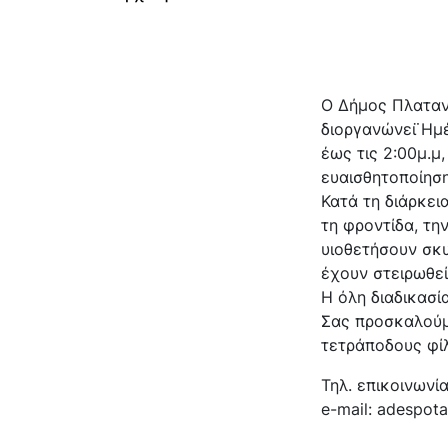
Ο Δήμος Πλαταν
διοργανώνει ̈Ημ
έως τις 2:00μ.μ
ευαισθητοποίησ
Κατά τη διάρκει
τη φροντίδα, τη
υιοθετήσουν σκυ
έχουν στειρωθεί
Η όλη διαδικασί
Σας προσκαλούμ
τετράποδους φίλ
Τηλ. επικοινωνί
e-mail: adespot