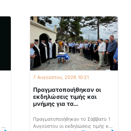
7 Αυγούστου, 2026 10:21
Πραγματοποιήθηκαν οι
εκδηλώσεις τιμής και
μνήμης για τα
Ολοκαυτώματα του
ης
Αλικιανού και του Σκινέ
Πραγματοποιήθηκαν το Σάββατο 1
στο
στον Δήμο Πλατανιά
 2
Αυγούστου οι εκδηλώσεις τιμής και