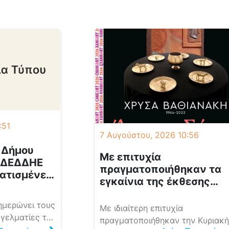
:51
7 Αυγούστου, 2026 10:56
 Δήμου
Με επιτυχία
ν ΔΕΔΔΗΕ
πραγματοποιήθηκαν τα
ματισμένες
εγκαίνια της έκθεσης
ροδότησης
«Άρρητη Σάρκα» στο
Πλατανιά
Μουσείο Σύγχρονης Τέχν
ημερώνει τους
Με ιδιαίτερη επιτυχία
Χανίων – Ελαιουργείον, 
γγελματίες της
πραγματοποιήθηκαν την Κυριακή