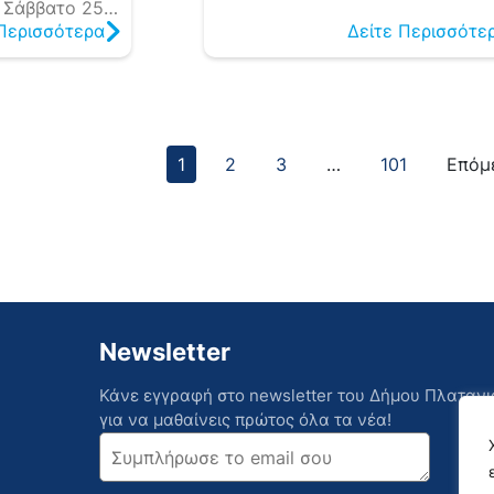
 Σάββατο 25
 Περισσότερα
Δείτε Περισσότε
ο Ζουνάκι, η
νήμης που
Πλατανιά,
Κοινότητα, το
1
2
3
…
101
Επόμ
λιο και τον
ουνακίου,
όντα κατά
 στην Κύπρο
από τον Δήμο
1ης Μοίρας
…]
Newsletter
Κάνε εγγραφή στο newsletter του Δήμου Πλατανι
για να μαθαίνεις πρώτος όλα τα νέα!