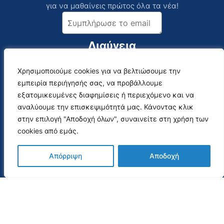
για να μαθαίνεις πρώτος όλα τα νέα!
Διαύγεια
Χρησιμοποιούμε cookies για να βελτιώσουμε την
Χρησιμοποιούμε cookies για να βελτιώσουμε την
Επικοινωνία
Social Media
εμπειρία περιήγησής σας, να προβάλλουμε
εμπειρία περιήγησής σας, να προβάλλουμε
Αναλυτικός Κατάλογος
εξατομικευμένες διαφημίσεις ή περιεχόμενο και να
εξατομικευμένες διαφημίσεις ή περιεχόμενο και να
αναλύουμε την επισκεψιμότητά μας. Κάνοντας κλικ
αναλύουμε την επισκεψιμότητά μας. Κάνοντας κλικ
στην επιλογή "Αποδοχή όλων", συναινείτε στη χρήση των
στην επιλογή "Αποδοχή όλων", συναινείτε στη χρήση των
Webmail
cookies από εμάς.
cookies από εμάς.
Απόρριψη
Απόρριψη
Αποδοχή
Αποδοχή
Όροι Χρήσης & Πολιτική Απορρήτου