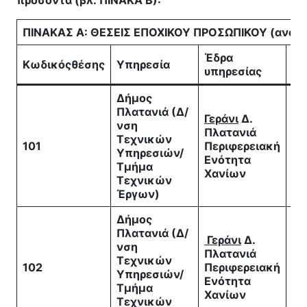
ΠΙΝΑΚΑΣ Α: ΘΕΣΕΙΣ ΕΠΟΧΙΚΟΥ ΠΡΟΣΩΠΙΚΟΥ
(ανά 
Έδρα
Κωδικός
θέσης
Υπηρεσία
Ει
υπηρεσίας
Δήμος
Πλατανιά (Δ/
Γεράνι
Δ.
νση
Πλατανιά
Τεχνικών
* 
101
Περιφερειακή
Υπηρεσιών/
υδ
Ενότητα
Τμήμα
Χανίων
Τεχνικών
Έργων)
Δήμος
Πλατανιά (Δ/
Γεράνι
Δ.
νση
Πλατανιά
Τεχνικών
* 
102
Περιφερειακή
Υπηρεσιών/
Οι
Ενότητα
Τμήμα
Χανίων
Τεχνικών