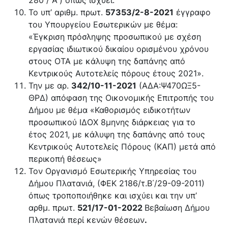
Το υπ’ αριθμ. πρωτ.
57353/2-8-2021
έγγραφο
του Υπουργείου Εσωτερικών με θέμα:
«Έγκριση πρόσληψης προσωπικού με σχέση
εργασίας ιδιωτικού δικαίου ορισμένου χρόνου
στους ΟΤΑ με κάλυψη της δαπάνης από
Κεντρικούς Αυτοτελείς πόρους έτους 2021».
Την με αρ.
342/10-11-2021
(ΑΔΑ:Ψ470ΩΞ5-
ΘΡΔ) απόφαση της Οικονομικής Επιτροπής του
Δήμου με θέμα «Καθορισμός ειδικοτήτων
προσωπικού ΙΔΟΧ 8μηνης διάρκειας για το
έτος 2021, με κάλυψη της δαπάνης από τους
Κεντρικούς Αυτοτελείς Πόρους (ΚΑΠ) μετά από
περικοπή θέσεως»
Τον Οργανισμό Εσωτερικής Υπηρεσίας του
Δήμου Πλατανιά, (ΦΕΚ 2186/τ.Β΄/29-09-2011)
όπως τροποποιήθηκε και ισχύει και την υπ’
αρθμ. πρωτ.
521/17-01-2022
Βεβαίωση Δήμου
Πλατανιά περί κενών θέσεων
.