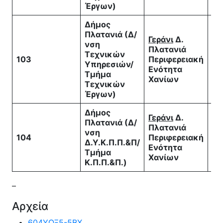
Έργων)
Δήμος
Πλατανιά (Δ/
Γεράνι
Δ.
νση
Πλατανιά
* 
Τεχνικών
103
Περιφερειακή
Τε
Υπηρεσιών/
Ενότητα
Ελ
Τμήμα
Χανίων
Τεχνικών
Έργων)
Δήμος
Γεράνι
Δ.
Πλατανιά (Δ/
Πλατανιά
νση
ΤΕ
104
Περιφερειακή
Δ.Υ.Κ.Π.Π.&Π/
Λε
Ενότητα
Τμήμα
Χανίων
Κ.Π.Π.&Π.)
–
Αρχεία
604ΥΩΞ5-5ΒΧ