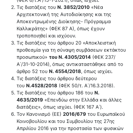
Τις διατάξεις του
Ν. 3852/2010
«Νέα
Αρχιτεκτονική της Αυτοδιοίκησης και της
Αποκεντρωμένης Διοίκησης- Πρόγραμμα
Καλλικράτης» (ΦΕΚ 87 Α), όπως έχουν
τροποποιηθεί και ισχύουν.
Τις διατάξεις του άρθρου 20 «Αποκλειστική
προθεσμία για τη σύναψη συμβάσεων εκτάκτου
προσωπικού»
του Ν. 4305/2014
(ΦΕΚ 237/
Α΄/31-10-2014), όπως αντικαταστάθηκε από το
άρθρο 52 του
Ν. 4554/2018
, όπως ισχύει.
Τις διατάξεις του άρθρου δεύτερου
του
Ν.4528/2018
(ΦΕΚ 50/τ. Α΄/16.3.2018).
Τις διατάξεις του άρθρου 186 του
Ν.
4635/2019
«Επενδύω στην Ελλάδα και άλλες
διατάξεις», όπως ισχύει. (ΦΕΚ 167 Α΄).
Τον Κανονισμό (ΕΕ)
2016/679
του Ευρωπαϊκού
Κοινοβουλίου και του Συμβουλίου της 27ης
Απριλίου 2016 για την προστασία των φυσικών