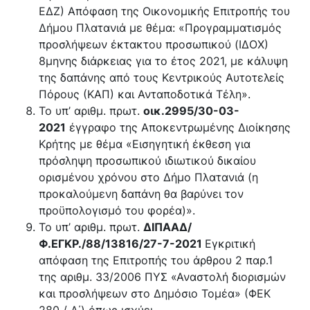
ΕΔΖ) Απόφαση της Οικονομικής Επιτροπής του
Δήμου Πλατανιά με θέμα: «Προγραμματισμός
προσλήψεων έκτακτου προσωπικού (ΙΔΟΧ)
8μηνης διάρκειας για το έτος 2021, με κάλυψη
της δαπάνης από τους Κεντρικούς Αυτοτελείς
Πόρους (ΚΑΠ) και Ανταποδοτικά Τέλη».
Το υπ’ αριθμ. πρωτ.
οικ.2995/30-03-
2021
έγγραφο της Αποκεντρωμένης Διοίκησης
Κρήτης με θέμα «Εισηγητική έκθεση για
πρόσληψη προσωπικού ιδιωτικού δικαίου
ορισμένου χρόνου στο Δήμο Πλατανιά (η
προκαλούμενη δαπάνη θα βαρύνει τον
προϋπολογισμό του φορέα)».
Το υπ’ αριθμ. πρωτ.
ΔΙΠΑΑΔ/
Φ.ΕΓΚΡ./88/13816/27-7-2021
Εγκριτική
απόφαση της Επιτροπής του άρθρου 2 παρ.1
της αριθμ. 33/2006 ΠΥΣ «Αναστολή διορισμών
και προσλήψεων στο Δημόσιο Τομέα» (ΦΕΚ
280 / Α΄) όπως ισχύει.