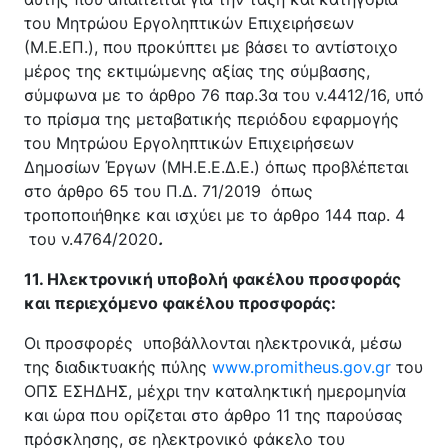
του Μητρώου Εργοληπτικών Επιχειρήσεων
(Μ.Ε.ΕΠ.), που προκύπτει με βάσει το αντίστοιχο
μέρος της εκτιμώμενης αξίας της σύμβασης,
σύμφωνα με το άρθρο 76 παρ.3α του ν.4412/16, υπό
το πρίσμα της μεταβατικής περιόδου εφαρμογής
του Μητρώου Εργοληπτικών Επιχειρήσεων
Δημοσίων Έργων (ΜΗ.Ε.Ε.Δ.Ε.) όπως προβλέπεται
στο άρθρο 65 του Π.Δ. 71/2019 όπως
τροποποιήθηκε και ισχύει με το άρθρο 144 παρ. 4
του ν.4764/2020
.
11. Ηλεκτρονική υποβολή φακέλου προσφοράς
και περιεχόμενο φακέλου προσφοράς:
Οι προσφορές υποβάλλονται ηλεκτρονικά, μέσω
της διαδικτυακής πύλης
www.promitheus.gov.gr
του
ΟΠΣ ΕΣΗΔΗΣ, μέχρι την καταληκτική ημερομηνία
και ώρα που ορίζεται στο άρθρο 11 της παρούσας
πρόσκλησης, σε ηλεκτρονικό φάκελο του