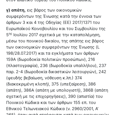
γ) απάτη,
εις βάρος των οικονομικών
συμφερόντων της Ένωσης κατά την έννοια των
άρθρων 3 και 4 της Οδηγίας (ΕΕ) 2017/1371 του
Ευρωπαϊκού Κοινοβουλίου και του Συμβουλίου της
ης
5
Ιουλίου 2017 σχετικά με την καταπολέμηση,
μέσω του ποινικού δικαίου, της απάτης εις βάρος
των οικονομικών συμφερόντων της Ένωσης (L
198/28.07.2017) και τα εγκλήματα των άρθρων
159Α (δωροδοκία πολιτικών προσώπων), 216
(πλαστογραφία), 236 (δωροδοκία υπαλλήλου), 237
παρ. 2-4 (δωροδοκία δικαστικών λειτουργών), 242
(ψευδής βεβαίωση, νόθευση κ.λπ.) 374
(διακεκριμένη κλοπή), 375 (υπεξαίρεση), 386
(απάτη), 386Α (απάτη με υπολογιστή), 386Β (απάτη
σχετική με τις επιχορηγήσεις), 390 (απιστία) του
Ποινικού Κώδικα και των άρθρων 155 επ. του
Εθνικού Τελωνειακού Κώδικα (ν. 2960/2001, Α’
265), όταν αυτά στρέφονται κατά των οικονομικών