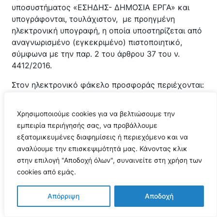
υποσυστήματος «ΕΣΗΔΗΣ- ΔΗΜΟΣΙΑ ΕΡΓΑ» και
υπογράφονται, τουλάχιστον, με προηγμένη
ηλεκτρονική υπογραφή, η οποία υποστηρίζεται από
αναγνωρισμένο (εγκεκριμένο) πιστοποιητικό,
σύμφωνα με την παρ. 2 του άρθρου 37 του ν.
4412/2016.
Στον ηλεκτρονικό φάκελο προσφοράς περιέχονται:
(α) ένας (υπο)φάκελος με την ένδειξη
Χρησιμοποιούμε cookies για να βελτιώσουμε την
«Δικαιολογητικά Συμμετοχής».
εμπειρία περιήγησής σας, να προβάλλουμε
(β) ένας (υπο)φάκελος με την ένδειξη
εξατομικευμένες διαφημίσεις ή περιεχόμενο και να
«Οικονομική Προσφορά».
αναλύουμε την επισκεψιμότητά μας. Κάνοντας κλικ
στην επιλογή "Αποδοχή όλων", συναινείτε στη χρήση των
Α.
Ο υποφάκελος δικαιολογητικών συμμετοχής
cookies από εμάς.
στον οποίο θα εμπεριέχονται επί ποινή
αποκλεισμού τα ακόλουθα (για την απόδειξη μη
Απόρριψη
Αποδοχή
συνδρομής των λόγω αποκλεισμού του άρθρου 9):