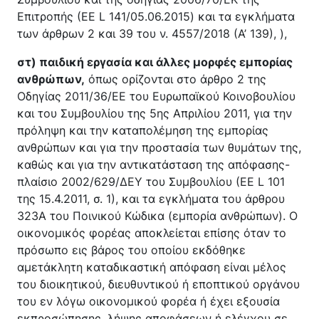
Επιτροπής (ΕΕ L 141/05.06.2015) και τα εγκλήματα
των άρθρων 2 και 39 του ν. 4557/2018 (Α’ 139), ),
στ) παιδική εργασία και άλλες μορφές εμπορίας
ανθρώπων,
όπως ορίζονται στο άρθρο 2 της
Οδηγίας 2011/36/ΕΕ του Ευρωπαϊκού Κοινοβουλίου
και του Συμβουλίου της 5ης Απριλίου 2011, για την
πρόληψη και την καταπολέμηση της εμπορίας
ανθρώπων και για την προστασία των θυμάτων της,
καθώς και για την αντικατάσταση της απόφασης-
πλαίσιο 2002/629/ΔΕΥ του Συμβουλίου (ΕΕ L 101
της 15.4.2011, σ. 1), και τα εγκλήματα του άρθρου
323Α του Ποινικού Κώδικα (εμπορία ανθρώπων). Ο
οικονομικός φορέας αποκλείεται επίσης όταν το
πρόσωπο εις βάρος του οποίου εκδόθηκε
αμετάκλητη καταδικαστική απόφαση είναι μέλος
του διοικητικού, διευθυντικού ή εποπτικού οργάνου
του εν λόγω οικονομικού φορέα ή έχει εξουσία
εκπροσώπησης, λήψης αποφάσεων ή ελέγχου σε