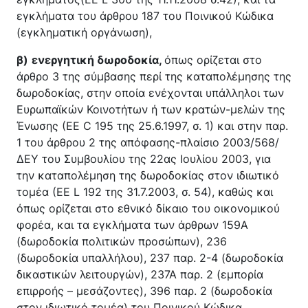
εγκλήματα του άρθρου 187 του Ποινικού Κώδικα
(εγκληματική οργάνωση),
β)
ενεργητική δωροδοκία,
όπως ορίζεται στο
άρθρο 3 της σύμβασης περί της καταπολέμησης της
δωροδοκίας, στην οποία ενέχονται υπάλληλοι των
Ευρωπαϊκών Κοινοτήτων ή των κρατών-μελών της
Ένωσης (ΕΕ C 195 της 25.6.1997, σ. 1) και στην παρ.
1 του άρθρου 2 της απόφασης-πλαίσιο 2003/568/
ΔΕΥ του Συμβουλίου της 22ας Ιουλίου 2003, για
την καταπολέμηση της δωροδοκίας στον ιδιωτικό
τομέα (ΕΕ L 192 της 31.7.2003, σ. 54), καθώς και
όπως ορίζεται στο εθνικό δίκαιο του οικονομικού
φορέα, και τα εγκλήματα των άρθρων 159Α
(δωροδοκία πολιτικών προσώπων), 236
(δωροδοκία υπαλλήλου), 237 παρ. 2-4 (δωροδοκία
δικαστικών λειτουργών), 237Α παρ. 2 (εμπορία
επιρροής – μεσάζοντες), 396 παρ. 2 (δωροδοκία
στον ιδιωτικό τομέα) του Ποινικού Κώδικα,