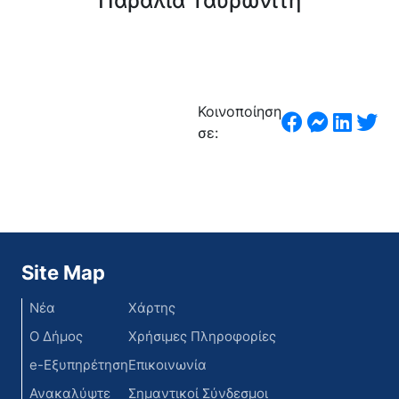
Παραλία Ταυρωνίτη
Κοινοποίηση
σε:
Site Map
Νέα
Χάρτης
Ο Δήμος
Χρήσιμες Πληροφορίες
e-Εξυπηρέτηση
Επικοινωνία
Ανακαλύψτε
Σημαντικοί Σύνδεσμοι