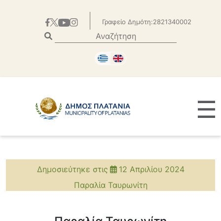
Γραφείο Δημότη:2821340002
☰
Δημοσιεύτηκε στις
12 Απριλίου 2024
Παραλία Ταυρωνίτη