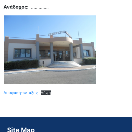
Ανάδοχος:
…………..
Aποφαση-ενταξης
Λήψη
Site Map