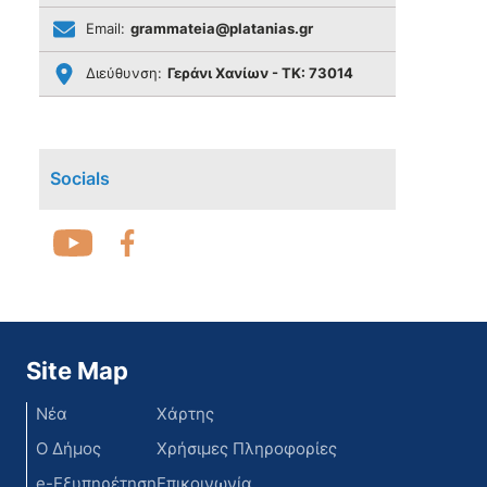
Email:
grammateia@platanias.gr
Διεύθυνση:
Γεράνι Χανίων - ΤΚ: 73014
Socials
Site Map
Νέα
Χάρτης
Ο Δήμος
Χρήσιμες Πληροφορίες
e-Εξυπηρέτηση
Επικοινωνία