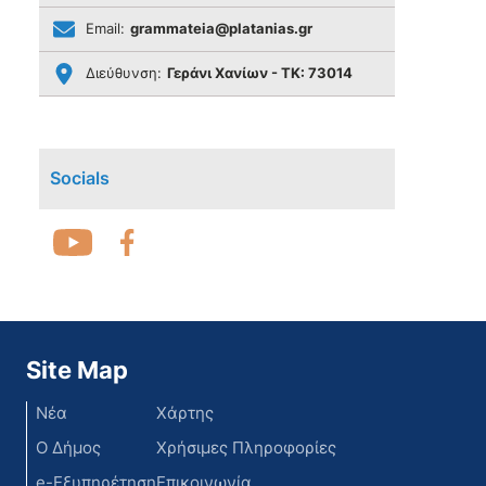
Email:
grammateia@platanias.gr
Διεύθυνση:
Γεράνι Χανίων - ΤΚ: 73014
Socials
Site Map
Νέα
Χάρτης
Ο Δήμος
Χρήσιμες Πληροφορίες
e-Εξυπηρέτηση
Επικοινωνία