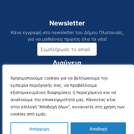
Newsletter
Κάνε εγγραφή στο newsletter του Δήμου Πλατανιάς,
για να μαθαίνεις πρώτος όλα τα νέα!
Διαύγεια
Χρησιμοποιούμε cookies για να βελτιώσουμε την
Χρησιμοποιούμε cookies για να βελτιώσουμε την
Επικοινωνία
Social Media
εμπειρία περιήγησής σας, να προβάλλουμε
εμπειρία περιήγησής σας, να προβάλλουμε
Αναλυτικός Κατάλογος
εξατομικευμένες διαφημίσεις ή περιεχόμενο και να
εξατομικευμένες διαφημίσεις ή περιεχόμενο και να
αναλύουμε την επισκεψιμότητά μας. Κάνοντας κλικ
αναλύουμε την επισκεψιμότητά μας. Κάνοντας κλικ
στην επιλογή "Αποδοχή όλων", συναινείτε στη χρήση των
στην επιλογή "Αποδοχή όλων", συναινείτε στη χρήση των
Webmail
cookies από εμάς.
cookies από εμάς.
Απόρριψη
Απόρριψη
Αποδοχή
Αποδοχή
Όροι Χρήσης & Πολιτική Απορρήτου