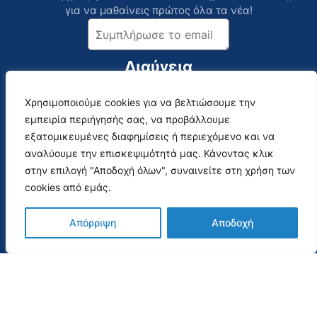
για να μαθαίνεις πρώτος όλα τα νέα!
Διαύγεια
Χρησιμοποιούμε cookies για να βελτιώσουμε την
Επικοινωνία
Social Media
εμπειρία περιήγησής σας, να προβάλλουμε
Αναλυτικός Κατάλογος
εξατομικευμένες διαφημίσεις ή περιεχόμενο και να
αναλύουμε την επισκεψιμότητά μας. Κάνοντας κλικ
στην επιλογή "Αποδοχή όλων", συναινείτε στη χρήση των
Webmail
cookies από εμάς.
Απόρριψη
Αποδοχή
Όροι Χρήσης & Πολιτική Απορρήτου