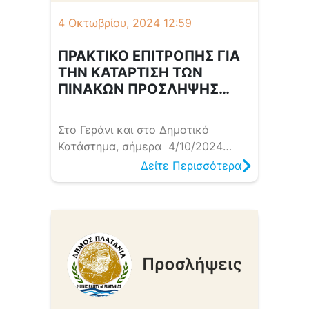
«Προώθηση και υποστήριξη παιδιών
4 Οκτωβρίου, 2024 12:59
για την […]
ΠΡΑΚΤΙΚΟ ΕΠΙΤΡΟΠΗΣ ΓΙΑ
ΤΗΝ ΚΑΤΑΡΤΙΣΗ ΤΩΝ
ΠΙΝΑΚΩΝ ΠΡΟΣΛΗΨΗΣ
ΕΠΟΧΙΑΚΟΥ ΠΡΟΣΩΠΙΚΟΥ
ΟΡΙΣΜΕΝΟΥ ΧΡΟΝΟΥ ΣΟΧ
Στο Γεράνι και στο Δημοτικό
4/2024
Κατάστημα, σήμερα 4/10/2024
ημέρα Παρασκευή και ώρα 08:30
Δείτε Περισσότερα
συνήλθε η Επιτροπή που
συγκροτήθηκε με την 745/2024
απόφαση του Δημάρχου,
προκειμένου να ελέγξει τα
δικαιολογητικά και να καταρτίσει
τους πίνακες κατάταξης των
υποψηφίων της ΣΟΧ 4/2024
προκήρυξης του Δήμου Πλατανιά