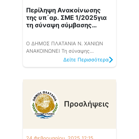
Περίληψη Ανακοίνωσης
της υπ΄αρ. ΣΜΕ 1/2025για
τη σύναψη σύμβασης
μίσθωσης έργου με ένα
άτομο
Ο ΔΗΜΟΣ ΠΛΑΤΑΝΙΑ Ν. ΧΑΝΙΩΝ
ΑΝΑΚΟΙΝΩΝΕΙ Τη σύναψης
Σύμβασης Μίσθωσης Έργου με ένα
Δείτε Περισσότερα
(1) άτομο για την υλοποίηση της
Ευρωπαϊκής Δράσης
SkillResilience4EU, δυνάμει της με
αρ. πρωτ. 19791/05-11-2024
Συμφωνίας Επιχορήγησης (Grant
Agreement) με αριθμό 101177821 για
την Ευρωπαϊκή Δράση με τίτλο
«Resilience through re-skilling and
upskilling for European labour
markets in transition» και
24 Φεβρουαρίου, 2025 12:15