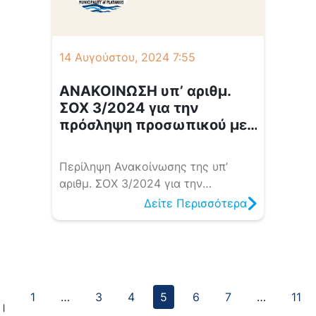
προκήρυξης του Δήμου Πλατανιά
Στη συνεδρίαση της Επιτροπής ήταν
παρόντες: Τα πρακτικά τηρήθηκαν
14 Αυγούστου, 2024 7:55
από […]
ΑΝΑΚΟΙΝΩΣΗ υπ’ αριθμ.
ΣΟΧ 3/2024 για την
πρόσληψη προσωπικού με
σύναψη ΣΥΜΒΑΣΗΣ
ΕΡΓΑΣΙΑΣ ΟΡΙΣΜΕΝΟΥ
Περίληψη Ανακοίνωσης της υπ’
ΧΡΟΝΟΥ
αριθμ. ΣΟΧ 3/2024 για την
πρόσληψη προσωπικού με
Δείτε Περισσότερα
σύναψη ΣΥΜΒΑΣΗΣ ΕΡΓΑΣΙΑΣ
ΟΡΙΣΜΕΝΟΥ ΧΡΟΝΟΥ
Ο ΔΗΜΟΣ ΠΛΑΤΑΝΙΑ Ανακοινώνει
Την πρόσληψη, με σύμβαση
1
…
3
4
5
6
7
…
11
εργασίας ιδιωτικού δικαίου
η