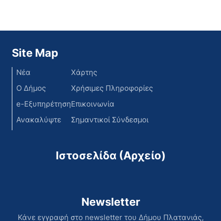
ορισμένου χρόνου, συνολικά τριών
(3) ατόμων στο Δήμο Πλατανιά, που
εδρεύει στο Γεράνι της
Περιφερειακής Ενότητας Χανίων,
και συγκεκριμένα του εξής, ανά
Site Map
υπηρεσία, τόπο απασχόλησης,
Νέα
Χάρτης
ειδικότητα και […]
Ο Δήμος
Χρήσιμες Πληροφορίες
e-Εξυπηρέτηση
Επικοινωνία
Ανακαλύψτε
Σημαντικοί Σύνδεσμοι
Ιστοσελίδα (Αρχείο)
Newsletter
Κάνε εγγραφή στο newsletter του Δήμου Πλατανιάς,