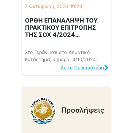
για την υλοποίηση της δράσης
7 Οκτωβρίου, 2024 10:28
«Προώθηση […]
ΟΡΘΗ ΕΠΑΝΑΛΗΨΗ ΤΟΥ
ΠΡΑΚΤΙΚΟΥ ΕΠΙΤΡΟΠΗΣ
ΤΗΣ ΣΟΧ 4/2024
ΚΑΤΑΡΤΙΣΗΣ ΤΩΝ ΠΙΝΑΚΩΝ
ΠΡΟΣΛΗΨΗΣ ΕΠΟΧΙΑΚΟΥ
Στο Γεράνι και στο Δημοτικό
ΠΡΟΣΩΠΙΚΟΥ ΟΡΙΣΜΕΝΟΥ
Κατάστημα, σήμερα 4/10/2024
ΧΡΟΝΟΥ
ημέρα Παρασκευή και ώρα 08:30
Δείτε Περισσότερα
συνήλθε η Επιτροπή που
συγκροτήθηκε με την 745/2024
απόφαση του Δημάρχου,
προκειμένου να ελέγξει τα
δικαιολογητικά και να καταρτίσει
τους πίνακες κατάταξης των
υποψηφίων της ΣΟΧ 4/2024
προκήρυξης του Δήμου Πλατανιά
για την υλοποίηση της δράσης