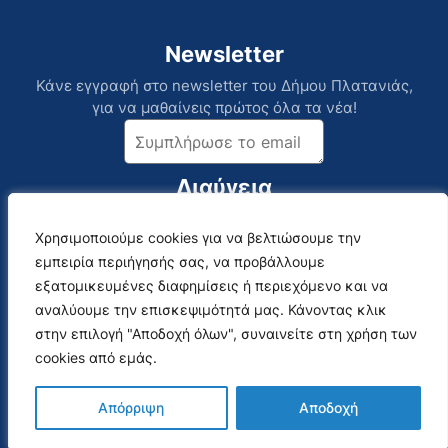
Newsletter
Κάνε εγγραφή στο newsletter του Δήμου Πλατανιάς,
για να μαθαίνεις πρώτος όλα τα νέα!
Διαύγεια
Χρησιμοποιούμε cookies για να βελτιώσουμε την
Χρησιμοποιούμε cookies για να βελτιώσουμε την
Επικοινωνία
Social Media
εμπειρία περιήγησής σας, να προβάλλουμε
εμπειρία περιήγησής σας, να προβάλλουμε
Αναλυτικός Κατάλογος
εξατομικευμένες διαφημίσεις ή περιεχόμενο και να
εξατομικευμένες διαφημίσεις ή περιεχόμενο και να
αναλύουμε την επισκεψιμότητά μας. Κάνοντας κλικ
αναλύουμε την επισκεψιμότητά μας. Κάνοντας κλικ
στην επιλογή "Αποδοχή όλων", συναινείτε στη χρήση των
στην επιλογή "Αποδοχή όλων", συναινείτε στη χρήση των
Webmail
cookies από εμάς.
cookies από εμάς.
Απόρριψη
Απόρριψη
Αποδοχή
Αποδοχή
Όροι Χρήσης & Πολιτική Απορρήτου